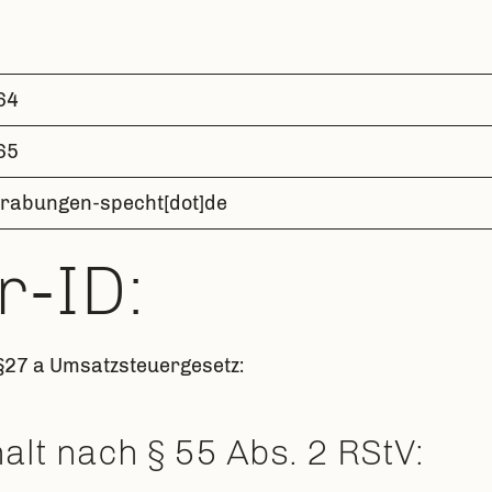
64
65
rabungen-specht[dot]de
-ID:
§27 a Umsatzsteuergesetz:
alt nach § 55 Abs. 2 RStV: